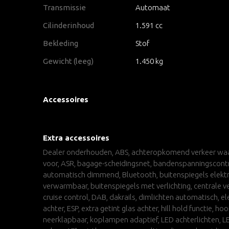
Transmissie
Automaat
Cilinderinhoud
1.591 cc
Bekleding
Stof
Gewicht (leeg)
1.450 kg
Accessoires
Extra accessoires
Dealer onderhouden, ABS, achteropkomend verkeer waar
voor, ASR, bagage-scheidingsnet, bandenspanningscontr
automatisch dimmend, Bluetooth, buitenspiegels elektris
verwarmbaar, buitenspiegels met verlichting, centrale 
cruise control, DAB, dakrails, dimlichten automatisch, e
achter, ESP, extra getint glas achter, hill hold functie, h
neerklapbaar, koplampen adaptief, LED achterlichten, LED