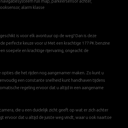
 navigatiesysteem full map, parkeersensor achter,
rooksensor, alarm klasse
geschikt is voor elk avontuur op de weg? Dan is deze
de perfecte keuze voor u! Met een krachtige 177 PK benzine
n soepele en krachtige rijervaring, ongeacht de
e opties die het rijden nog aangenamer maken. Zo kunt u
eenvoudig een constante snelheid kunt handhaven tijdens
tomatische regeling ervoor dat u altijd in een aangename
amera, die u een duidelijk zicht geeft op wat er zich achter
t ervoor dat u altijd de juiste weg vindt, waar u ook naartoe