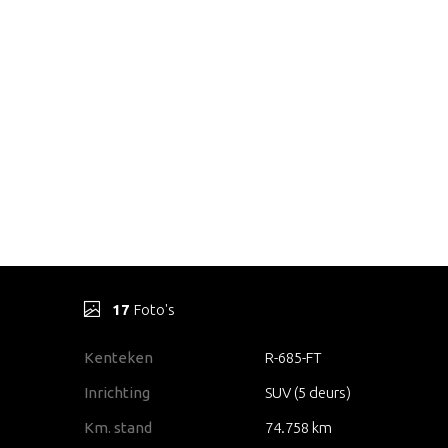
17
Foto's
Kenteken
R-685-FT
Inrichting
SUV (5 deurs)
Km. stand
74.758 km