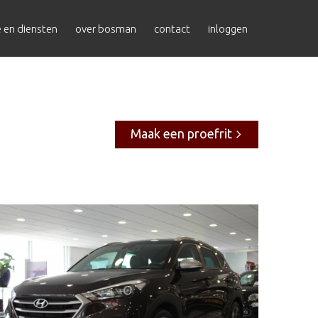
e en diensten
over bosman
contact
inloggen
Maak een proefrit