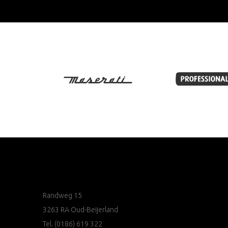
Randweg 15
3263 RA Oud-Beijerland
Tel.
(0186) 619 322