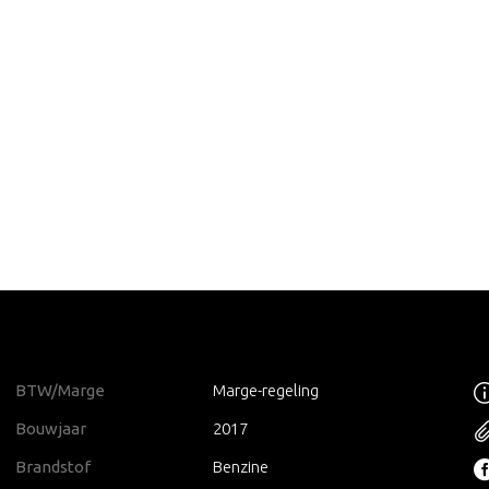
BTW/Marge
Marge-regeling
Bouwjaar
2017
Brandstof
Benzine