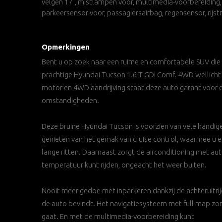
velgen 17", mistlampen voor, multimedia-voorbereiding,
parkeersensor voor, passagiersairbag, regensensor, rijst
Opmerkingen
Bent u op zoek naar een ruime en comfortabele SUV die 
prachtige Hyundai Tucson 1.6 T-GDi Comf. 4WD wellicht 
motor en 4WD aandrijving staat deze auto garant voor ee
omstandigheden.
Deze bruine Hyundai Tucson is voorzien van vele handig
genieten van het gemak van cruise control, waarmee u 
lange ritten. Daarnaast zorgt de airconditioning met au
temperatuur kunt rijden, ongeacht het weer buiten.
Nooit meer gedoe met inparkeren dankzij de achteruitrijc
de auto bevindt. Het navigatiesysteem met full map zorg
gaat. En met de multimedia-voorbereiding kunt