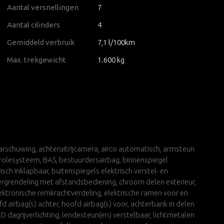
Aantal versnellingen
7
Aantal cilinders
4
Gemiddeld verbruik
7,1 l/100km
Max. trekgewicht
1.600 kg
schuwing, achteruitrijcamera, airco automatisch, armsteun
olesysteem, BAS, bestuurdersairbag, binnenspiegel
ch inklapbaar, buitenspiegels elektrisch verstel- en
vergrendeling met afstandsbediening, chroom delen exterieur,
lektronische remkrachtverdeling, elektrische ramen voor en
oofd airbag(s) achter, hoofd airbag(s) voor, achterbank in delen
 dagrijverlichting, lendesteun(en) verstelbaar, lichtmetalen