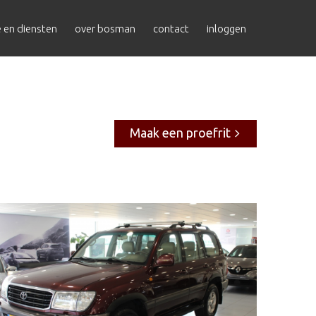
e en diensten
over bosman
contact
inloggen
Maak een proefrit