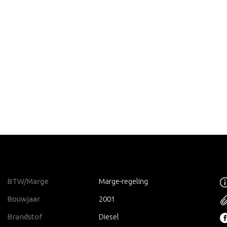
BTW/Marge
Marge-regeling
Bouwjaar
2001
Brandstof
Diesel