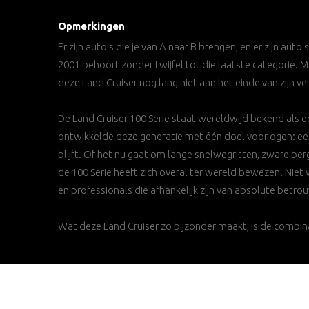
Opmerkingen
Er zijn auto's die je van A naar B brengen, en er zijn auto
2001 behoort zonder twijfel tot die laatste categorie. M
deze Land Cruiser nog lang niet aan het einde van zijn ve
De Land Cruiser 100 Serie staat wereldwijd bekend als 
ontwikkelde deze generatie met één doel voor ogen: e
blijft. Of het nu gaat om lange snelwegritten, zware b
de 100 Serie heeft zich overal ter wereld bewezen. Niet v
en professionals die afhankelijk zijn van absolute betr
Wat deze Land Cruiser zo bijzonder maakt, is de combin