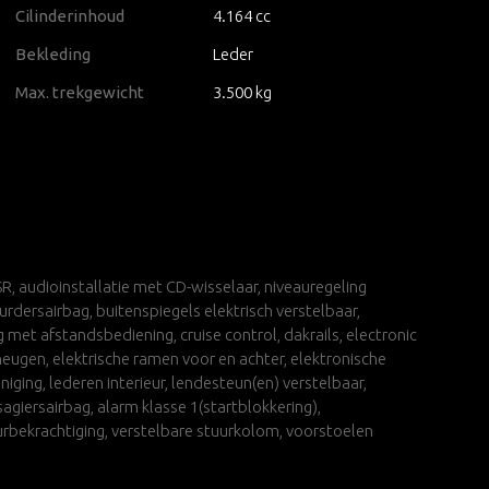
Cilinderinhoud
4.164 cc
Bekleding
Leder
Max. trekgewicht
3.500 kg
, audioinstallatie met CD-wisselaar, niveauregeling
ersairbag, buitenspiegels elektrisch verstelbaar,
g met afstandsbediening, cruise control, dakrails, electronic
heugen, elektrische ramen voor en achter, elektronische
iging, lederen interieur, lendesteun(en) verstelbaar,
agiersairbag, alarm klasse 1(startblokkering),
uurbekrachtiging, verstelbare stuurkolom, voorstoelen