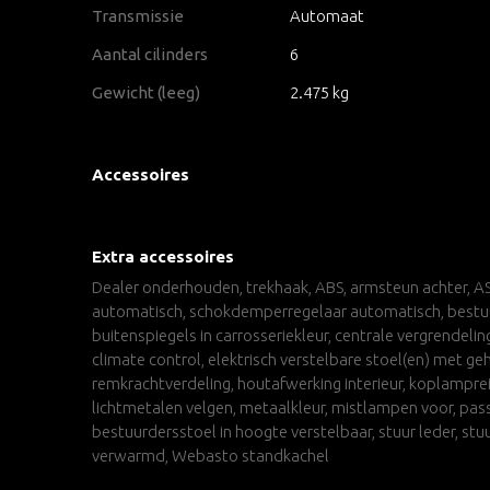
Transmissie
Automaat
Aantal cilinders
6
Gewicht (leeg)
2.475 kg
Accessoires
Extra accessoires
Dealer onderhouden, trekhaak, ABS, armsteun achter, ASR
automatisch, schokdemperregelaar automatisch, bestuurd
buitenspiegels in carrosseriekleur, centrale vergrendelin
climate control, elektrisch verstelbare stoel(en) met ge
remkrachtverdeling, houtafwerking interieur, koplamprein
lichtmetalen velgen, metaalkleur, mistlampen voor, pass
bestuurdersstoel in hoogte verstelbaar, stuur leder, st
verwarmd, Webasto standkachel