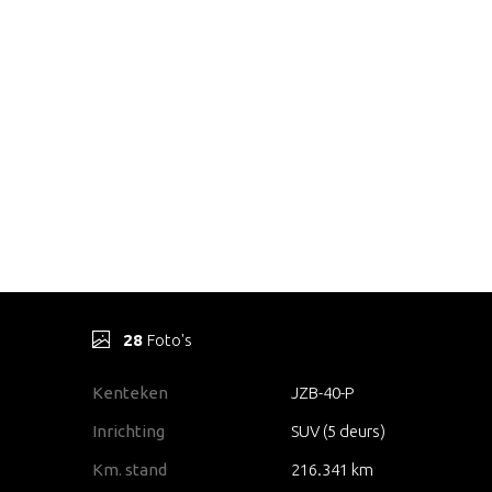
28
Foto's
Kenteken
JZB-40-P
Inrichting
SUV (5 deurs)
Km. stand
216.341 km