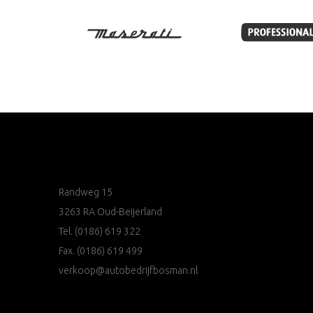
Randweg 15
3263 RA Oud-Beijerland
Tel.
(0186) 619 322
Fax. (0186) 619 499
verkoop@autobedrijfbosman.nl