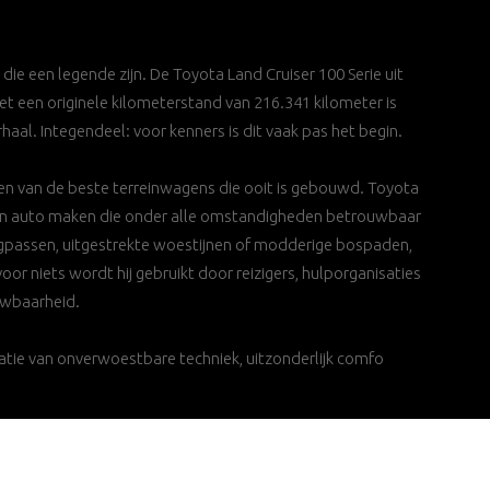
's die een legende zijn. De Toyota Land Cruiser 100 Serie uit
et een originele kilometerstand van 216.341 kilometer is
rhaal. Integendeel: voor kenners is dit vaak pas het begin.
een van de beste terreinwagens die ooit is gebouwd. Toyota
en auto maken die onder alle omstandigheden betrouwbaar
ergpassen, uitgestrekte woestijnen of modderige bospaden,
oor niets wordt hij gebruikt door reizigers, hulporganisaties
ouwbaarheid.
atie van onverwoestbare techniek, uitzonderlijk comfo