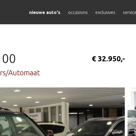
nieuwe auto's
occasions
exclusives
servic
100
€ 32.950,-
ers/Automaat