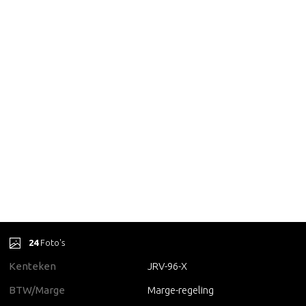
24
Foto's
Kenteken
JRV-96-X
BTW/Marge
Marge-regeling