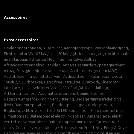
Accessoires
Extra accessoires
Dealer onderhouden, 3. Remlicht, Aandrijvingstype: Vierwielaandrijving,
Elektromotor VA 105 kW / a. as 50 kW (Hybride aandrijving), Achterbank
neerklapbaar, Achterbankleuningen kantelverstelbaar,
Afstandsontgrendeling Tankklep, Airbag Bestuurders-/passagierskant,
Airbag Passagierszijde uitschakelbaar, Antiblokkeersysteem (ABS),
Audiobediening op het stuurwiel, Audiosysteem: Multimedia Toyota
Touch 2, 6 Luidspreker, Handsfree-installatie Bluetooth, Bluetooth-
interface, Universele interface (USB-/iPod-/AUX-aansluiting),
Achteruitrijcamera, Automatische airconditioning 2 zones,
Bagageruimteafdekking / Verduistering, Bagageruimteafscheiding
(Net), Bandenreparatieset, Bandenspanningscontrolesysteem,
Beglazing achter verduisterd, Bi-LED-koplampen, Binnenspiegel met
Dimautomaat, Buitenspiegel electr. inklapbaar, Buitenspiegel elektr.
verstel- en verwarmbaar, Buitentemperatuursensor, Carrosserie: 5-
deurs, Centrale vergrendeling / Startsysteem Smart-Key, Entry & Drive,
Centrale vergrendeling met Afstandsbediening, Chroomlijsten aan