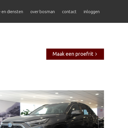
e en diensten
over bosman
contact
inloggen
Maak een proefrit