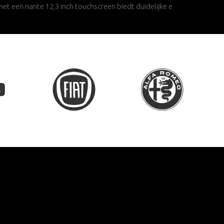
et een riante 12,3 inch touchscreen biedt duidelijke e