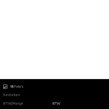
13
Foto's
Kenteken
BTW/Marge
BTW