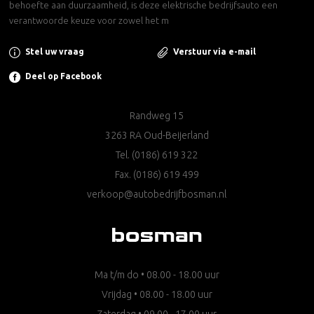
behoefte aan duurzaamheid, is deze elektrische bedrijfsauto een
verantwoorde keuze voor zowel het m
Stel uw vraag
Verstuur via e-mail
Deel op Facebook
Randweg 15
3263 RA Oud-Beijerland
Tel.
(0186) 619 322
Fax. (0186) 619 499
verkoop@autobedrijfbosman.nl
Ma t/m do • 08.00 - 18.00 uur
Vrijdag • 08.00 - 18.00 uur