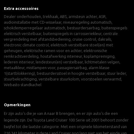
Extra accessoires
Dealer onderhouden, trekhaak, ABS, armsteun achter, ASR,
audioinstallatie met CD-wisselaar, niveauregeling automatisch,
schokdemperregelaar automatisch, bestuurdersairbag, buitenspiegels
elektrisch verstelbaar, buitenspiegels in carrosseriekleur, centrale
vergrendeling met afstandsbediening, cruise control, dakrails,
electronic climate control, elektrisch verstelbare stoel(en) met
geheugen, elektrische ramen voor en achter, elektronische
remkrachtverdeling, houtafwerking interieur, koplampreiniging,
lederen interieur, lendesteun(en) verstelbaar, lichtmetalen velgen,
metaalkleur, mistlampen voor, passagiersairbag, alarm klasse
1(startblokkering), bestuurdersstoel in hoogte verstelbaar, stuur leder,
stuurbekrachtiging, verstelbare stuurkolom, voorstoelen verwarmd,
Webasto standkachel
Opmerkingen
Er zijn auto's die je van A naar B brengen, en er zijn auto's die een
legende zijn. De Toyota Land Cruiser 100 Serie uit 2001 behoort zonder
twijfel tot die laatste categorie. Met een originele kilometerstand van
216.341 kilometer is deze Land Cruiser nog lang niet aan het einde van