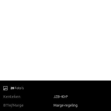
28
Foto's
Kenteken
JZB-40-P
BTW/Marge
Marge-regeling