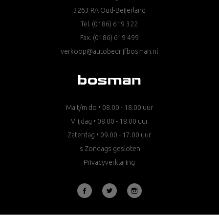
3263 RA Oud-Beijerland
Tel.
(0186) 619 322
Fax. (0186) 619 499
verkoop@autobedrijfbosman.nl
Ma t/m do • 08.00 - 18.00 uur
Vrijdag • 08.00 - 18.00 uur
Zaterdag • 09.00 - 17.00 uur
's Zondags gesloten
Privacyverklaring