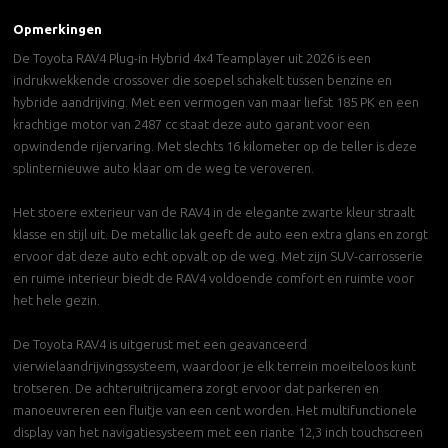
Opmerkingen
De Toyota RAV4 Plug-in Hybrid 4x4 Teamplayer uit 2026 is een
indrukwekkende crossover die soepel schakelt tussen benzine en
hybride aandrijving. Met een vermogen van maar liefst 185 PK en een
krachtige motor van 2487 cc staat deze auto garant voor een
opwindende rijervaring. Met slechts 16 kilometer op de teller is deze
splinternieuwe auto klaar om de weg te veroveren.
Het stoere exterieur van de RAV4 in de elegante zwarte kleur straalt
klasse en stijl uit. De metallic lak geeft de auto een extra glans en zorgt
ervoor dat deze auto echt opvalt op de weg. Met zijn SUV-carrosserie
en ruime interieur biedt de RAV4 voldoende comfort en ruimte voor
het hele gezin.
De Toyota RAV4 is uitgerust met een geavanceerd
vierwielaandrijvingssysteem, waardoor je elk terrein moeiteloos kunt
trotseren. De achteruitrijcamera zorgt ervoor dat parkeren en
manoeuvreren een fluitje van een cent worden. Het multifunctionele
display van het navigatiesysteem met een riante 12,3 inch touchscreen