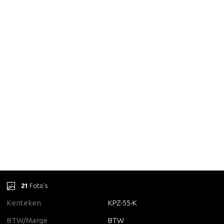
21
Foto's
Kenteken
KPZ-55-K
BTW/Marge
BTW