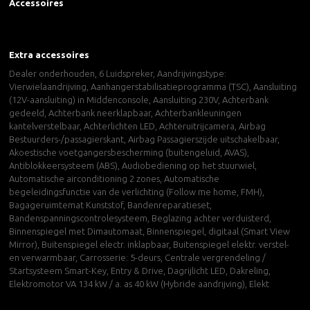
Accessoires
Extra accessoires
Dealer onderhouden, 6 Luidspreker, Aandrijvingstype:
Vierwielaandrijving, Aanhangerstabilisatieprogramma (TSC), Aansluiting
(12V-aansluiting) in Middenconsole, Aansluiting 230V, Achterbank
gedeeld, Achterbank neerklapbaar, Achterbankleuningen
kantelverstelbaar, Achterlichten LED, Achteruitrijcamera, Airbag
Bestuurders-/passagierskant, Airbag Passagierszijde uitschakelbaar,
Akoestische voetgangersbescherming (buitengeluid, AVAS),
Antiblokkeersysteem (ABS), Audiobediening op het stuurwiel,
Automatische airconditioning 2 zones, Automatische
begeleidingsfunctie van de verlichting (Follow me home, FMH),
Bagageruimtemat Kunststof, Bandenreparatieset,
Bandenspanningscontrolesysteem, Beglazing achter verduisterd,
Binnenspiegel met Dimautomaat, Binnenspiegel, digitaal (Smart View
Mirror), Buitenspiegel electr. inklapbaar, Buitenspiegel elektr. verstel-
en verwarmbaar, Carrosserie: 5-deurs, Centrale vergrendeling /
Startsysteem Smart-Key, Entry & Drive, Dagrijlicht LED, Dakreling,
Elektromotor VA 134 kW / a. as 40 kW (Hybride aandrijving), Elekt